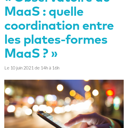
MaaS : quelle
coordination entre
les plates-formes
MaaS ? »
Le
10
juin
2021
de 14h à 16h