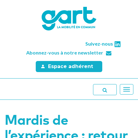
Suivez-nous
Abonnez-vous à notre newsletter
Espace adhérent
Toggl
navig
Mardis de
l’expérience : retour