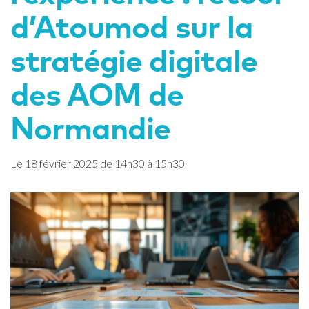
d’Atoumod sur la
stratégie digitale
des AOM de
Normandie
Le
18
février
2025
de 14h30 à 15h30