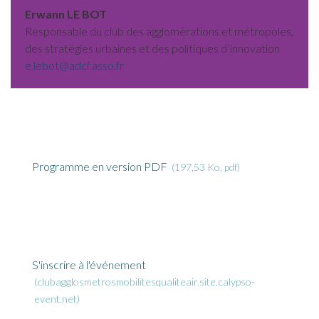
Erwann LE BOT
Responsable du club des agglomérations et métropoles,
des stratégies urbaines et des politiques d’innovation
e.lebot@adcf.asso.fr
Documentation
Programme en version PDF
197,53 Ko, pdf
Lien associé
S'inscrire à l'événement
clubagglosmetrosmobilitesqualiteair.site.calypso-
event.net