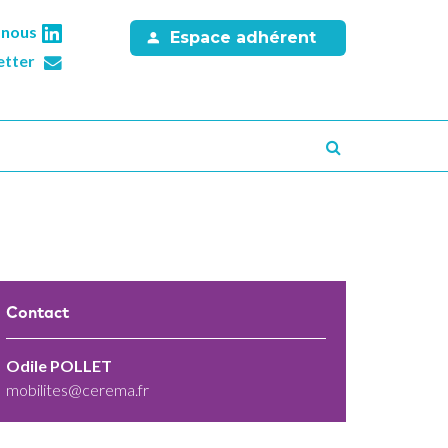
-nous
Espace adhérent
etter
Recherche
Contact
Odile POLLET
mobilites@cerema.fr