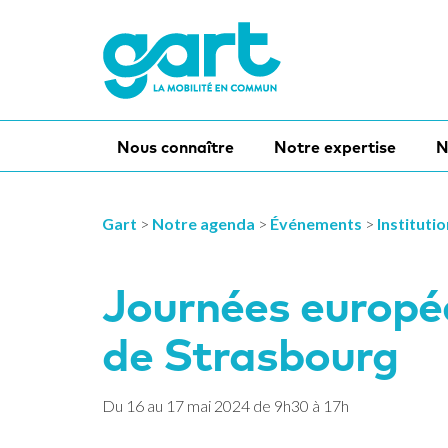
Nous connaître
Notre expertise
N
Gart
>
Notre agenda
>
Événements
>
Instituti
Journées europée
de Strasbourg
Du
16
au
17
mai
2024
de 9h30 à 17h