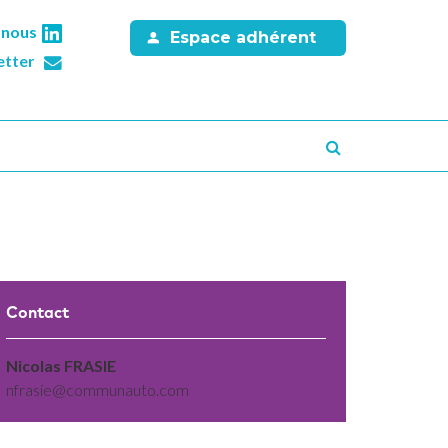
-nous
Espace adhérent
etter
Recherche
Contact
Nicolas FRASIE
nfrasie@communauto.com