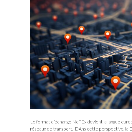
Le format d’échange NeTEx devient la langue europé
réseaux de transport. DAns cette perspective, la DGI