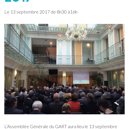
Le
13
septembre
2017
de 8h30 à16h
L’Assemblée Générale du GART aura lieu le 13 septembre